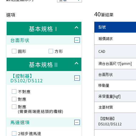
40
選項
筆結果
基本規格Ⅰ
型號
型號
報價請求
報價請求
台面形状
圓形
方形
CAD
CAD
基本規格Ⅱ
滑台台面尺寸[φmm]
滑台台面尺寸[φmm]
台面形状
台面形状
【控制器】
DS102/DS112
移動量
移動量
不對應
承受重量[kgf]
承受重量[kgf]
對應
對應
主要材質
主要材質
(需要兩端連結頭的纜線)
【控制器】
【控制器】
馬達選項
DS102/DS112
DS102/DS112
2相步進馬達