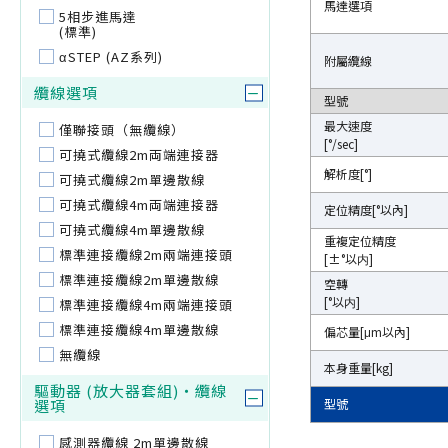
馬達選項
馬達選項
5相步進馬達
(標準)
αSTEP (AZ系列)
附屬纜線
附屬纜線
纜線選項
型號
型號
最大速度
最大速度
僅聯接頭（無纜線）
[°/sec]
[°/sec]
可撓式纜線2m両端連接器
解析度[°]
解析度[°]
可撓式纜線2m單邊散線
可撓式纜線4m両端連接器
定位精度[°以內]
定位精度[°以內]
可撓式纜線4m單邊散線
重複定位精度
重複定位精度
標準連接纜線2m兩端連接頭
[±°以内]
[±°以内]
標準連接纜線2m單邊散線
空轉
空轉
[°以内]
[°以内]
標準連接纜線4m兩端連接頭
標準連接纜線4m單邊散線
偏芯量[μm以內]
偏芯量[μm以內]
無纜線
本身重量[kg]
本身重量[kg]
驅動器 (放大器套組)・纜線
選項
型號
型號
感測器纜線 2m單邊散線