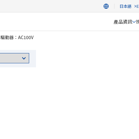
日本語
E
產品資訊
驅動器：AC100V