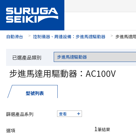
自動滑台
控制儀器、周邊設備：步進馬達驅動器
步進馬達用
已選產品類別
步進馬達用驅動器：AC100V
型號列表
篩選產品系列
查看
1
筆結果
選項