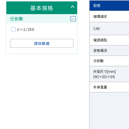
型號
型號
基本規格
報價請求
報價請求
分割數
CAD
CAD
1～1/250
電源類型
電源類型
清除篩選
定格電流
定格電流
分割數
分割數
外型尺寸[mm]
外型尺寸[mm]
(W)×(D)×(H)
(W)×(D)×(H)
本身重量
本身重量