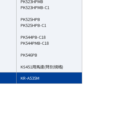
PK523HPMB
PK523HPMB-C1
PK525HPB
PK525HPB-C1
PK544PB-C18
PK544PMB-C18
PK546PB
KS451用馬達(特別規格)
KR-A535M