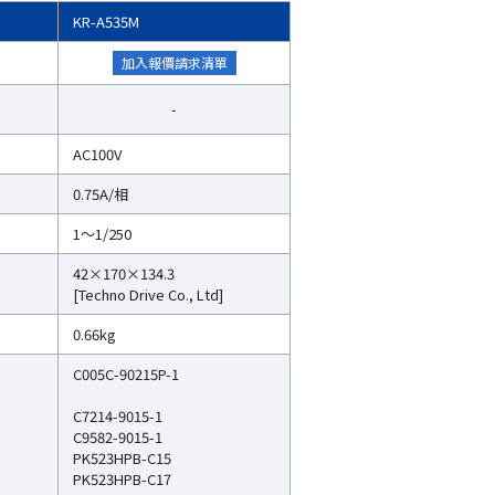
KR-A535M
加入報價請求清單
-
AC100V
0.75A/相
1～1/250
42×170×134.3
[Techno Drive Co., Ltd]
0.66kg
C005C-90215P-1
C7214-9015-1
C9582-9015-1
PK523HPB-C15
PK523HPB-C17