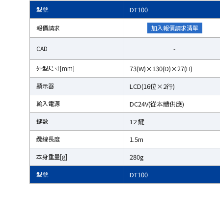
型號
型號
DT100
報價請求
報價請求
加入報價請求清單
-
CAD
CAD
外型尺寸[mm]
外型尺寸[mm]
73(W)×130(D)×27(H)
顯示器
顯示器
LCD(16位×2行)
輸入電源
輸入電源
DC24V(從本體供應)
鍵數
鍵數
12 鍵
纜線長度
纜線長度
1.5m
本身重量[g]
本身重量[g]
280g
型號
型號
DT100