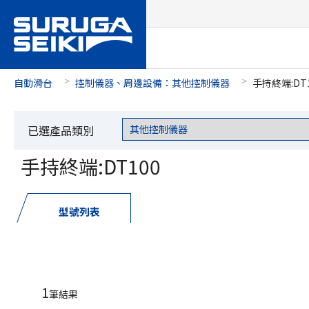
自動滑台
控制儀器、周邊設備：其他控制儀器
手持終端:DT
已選產品類別
手持終端:DT100
型號列表
1
筆結果