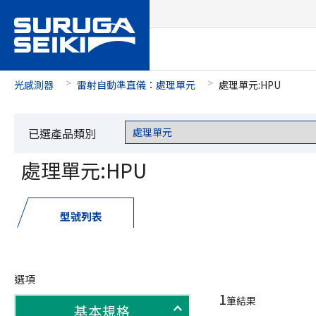
光感測器
雷射自動準直儀：處理單元
處理單元:HPU
已選產品類別
處理單元:HPU
型號列表
選項
1
筆結果
基本規格