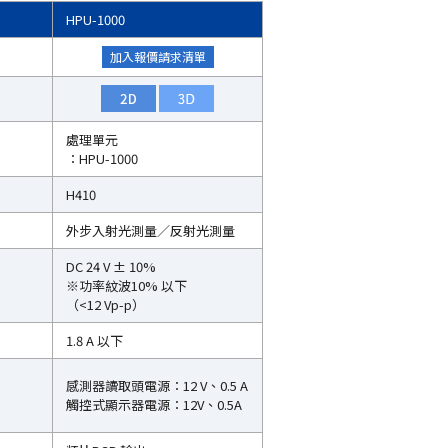
HPU-1000
加入報價請求清單
處理單元
：HPU-1000
H410
外步入射光測量／反射光測量
DC 24 V ± 10%
※功率紋波10% 以下
（<12 Vp-p）
1.8 A 以下
感測器讀取頭電源：12 V、0.5 A
觸控式顯示器電源：12V、0.5A