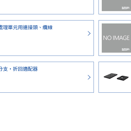
處理單元用連接頭、纜線
分支・折回適配器