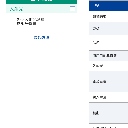
型號
型號
入射光
報價請求
報價請求
外步入射光測量
反射光測量
CAD
CAD
清除篩選
品名
品名
適用自動準直儀
適用自動準直儀
入射光
入射光
電源電壓
電源電壓
輸入電流
輸入電流
輸出
輸出