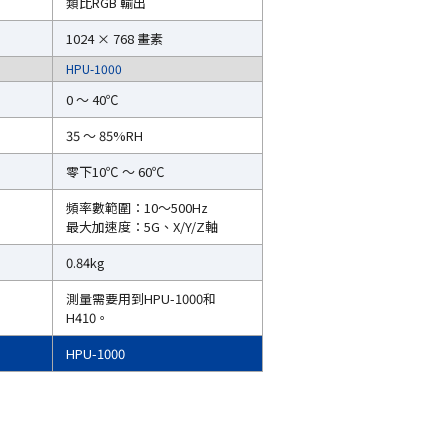
類比RGB 輸出
1024 × 768 畫素
HPU-1000
0 ～ 40℃
35 ～ 85%RH
零下10℃ ～ 60℃
頻率數範圍：10～500Hz
最大加速度：5G、X/Y/Z軸
0.84kg
測量需要用到HPU-1000和
H410。
HPU-1000