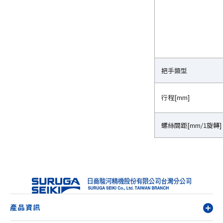
把手類型
行程[mm]
螺絲間距[mm/1旋轉]
產品資訊